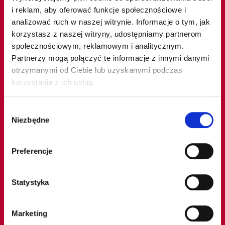
i reklam, aby oferować funkcje społecznościowe i
analizować ruch w naszej witrynie. Informacje o tym, jak
korzystasz z naszej witryny, udostępniamy partnerom
społecznościowym, reklamowym i analitycznym.
Partnerzy mogą połączyć te informacje z innymi danymi
Protokół rozświetlający
otrzymanymi od Ciebie lub uzyskanymi podczas
Odbudowa naskórka
korzystania z ich usług.
Wybór
Niezbędne
zgody
Preferencje
Statystyka
Marketing