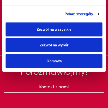
Pokaż szczegóły
Protokół stymulacyjny
Zezwól na wszystkie
Biostymulacja skóry
Zezwól na wybór
Odmowa
Porozmawiajmy!
Kontakt z nami