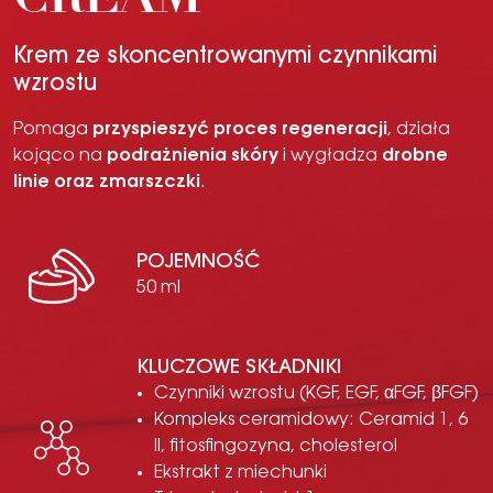
CREAM
Krem ze skoncentrowanymi czynnikami
wzrostu
Pomaga
przyspieszyć proces regeneracji
, działa
kojąco na
podrażnienia skóry
i wygładza
drobne
linie oraz zmarszczki
.
POJEMNOŚĆ
50 ml
KLUCZOWE SKŁADNIKI
Czynniki wzrostu (KGF, EGF, αFGF, βFGF)
Kompleks ceramidowy: Ceramid 1, 6
II, fitosfingozyna, cholesterol
Ekstrakt z miechunki