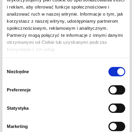
przyjemnością stosowania – krem
i reklam, aby oferować funkcje społecznościowe i
odżywia i głęboko nawilża skórę nie
analizować ruch w naszej witrynie. Informacje o tym, jak
pozostawiając na niej tłustego filmu. W
korzystasz z naszej witryny, udostępniamy partnerom
efekcie skóra staje się sprężysta,
społecznościowym, reklamowym i analitycznym.
elastyczna i widocznie zregenerowana.
Partnerzy mogą połączyć te informacje z innymi danymi
otrzymanymi od Ciebie lub uzyskanymi podczas
korzystania z ich usług.
Wybór
Niezbędne
zgody
Odkryj swoją
Preferencje
najlepszą
RUTYNĘ
Statystyka
PIELĘGNACYJNĄ
Marketing