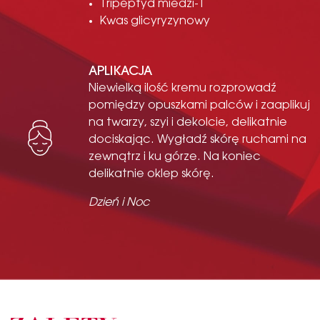
Tripeptyd miedzi-1
Kwas glicyryzynowy
APLIKACJA
Niewielką ilość kremu rozprowadź
pomiędzy opuszkami palców i zaaplikuj
na twarzy, szyi i dekolcie, delikatnie
dociskając. Wygładź skórę ruchami na
zewnątrz i ku górze. Na koniec
delikatnie oklep skórę.
Dzień i
Noc