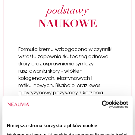
podstawy
NAUKOWE
Formuła kremu wzbogacona w czynniki
wzrostu zapewnia skuteczną odnowę
skóry oraz usprawnienie syntezy
rusztowania skóry - włókien
kolagenowych, elastynowych i
retikulinowych. Bisabolol oraz kwas
glicyryzynowy pozyskany z korzenia
lukrecji skutecznie łagodzą
podrażnienia, a fitosfingozyna i
cholesterol chronią skórę poprzez
odbudowę płaszcza hydrolipidowego.
Niniejsza strona korzysta z plików cookie
Bogaty skład idzie w parze z
Wykorzystujemy pliki cookie do spersonalizowania treści